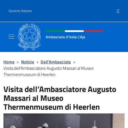
Salta al contenuto
IT
Governo Italiano
Intestazione sito, social e menù
Ambasciata d'Italia L'Aja
Sito Ufficiale Ambasciata d'Italia L'Aja
Home
>
Notizie
>
Dall’Ambasciata
>
Visita dell’Ambasciatore Augusto Massari al Museo
Thermenmuseum di Heerlen
Visita dell’Ambasciatore Augusto
Massari al Museo
Thermenmuseum di Heerlen