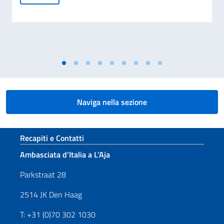
Naviga nella sezione
Sezione footer
Recapiti e Contatti
Ambasciata d’Italia a L’Aja
Parkstraat 28
2514 JK Den Haag
T: +31 (0)70 302 1030