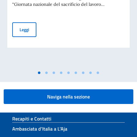
“Giornata nazionale del sacrificio del lavoro...
Giornata nazionale del sacrificio del lavoro italiano nel mon
Leggi
Naviga nella sezione
Sezione footer
Recapiti e Contatti
Ambasciata d’Italia a L’Aja