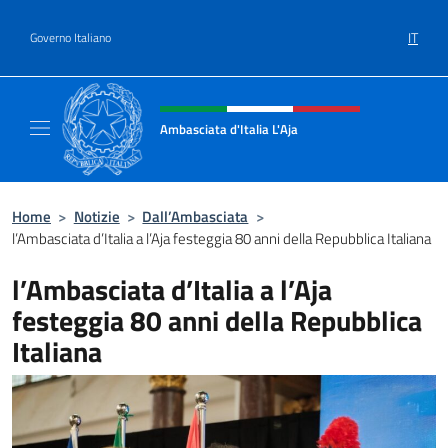
Salta al contenuto
IT
Governo Italiano
Intestazione sito, social e menù
Ambasciata d'Italia L'Aja
Sito Ufficiale Ambasciata d'Italia L'Aja
Home
>
Notizie
>
Dall’Ambasciata
>
l’Ambasciata d’Italia a l’Aja festeggia 80 anni della Repubblica Italiana
l’Ambasciata d’Italia a l’Aja
festeggia 80 anni della Repubblica
Italiana