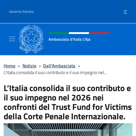
Salta al contenuto
IT
Governo Italiano
Intestazione sito, social e menù
Ambasciata d'Italia L'Aja
Sito Ufficiale Ambasciata d'Italia L'Aja
Home
>
Notizie
>
Dall’Ambasciata
>
L’Italia consolida il suo contributo e il suo impegno nel...
L’Italia consolida il suo contributo e
il suo impegno nel 2026 nei
confronti del Trust Fund for Victims
della Corte Penale Internazionale.