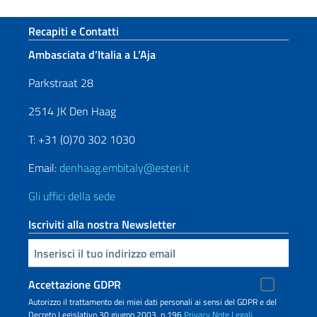
Sezione footer
Recapiti e Contatti
Ambasciata d’Italia a L’Aja
Parkstraat 28
2514 JK Den Haag
T: +31 (0)70 302 1030
Email:
denhaag.embitaly@esteri.it
Gli uffici della sede
Iscriviti alla nostra Newsletter
Inserisci la tua email
Accettazione GDPR
Autorizzo il trattamento dei miei dati personali ai sensi del GDPR e del
Decreto Legislativo 30 giugno 2003, n.196
Privacy
Note Legali