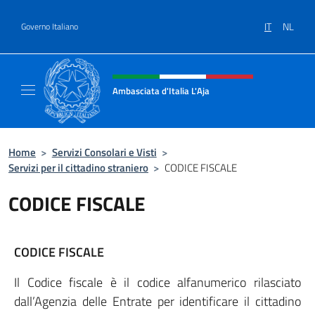
Salta al contenuto
IT
NL
Governo Italiano
Intestazione sito, social e menù
Ambasciata d'Italia L'Aja
Sito Ufficiale Ambasciata d'Italia L'Aja
Home
>
Servizi Consolari e Visti
>
Servizi per il cittadino straniero
>
CODICE FISCALE
CODICE FISCALE
CODICE FISCALE
Il Codice fiscale è il codice alfanumerico rilasciato
dall’Agenzia delle Entrate per identificare il cittadino