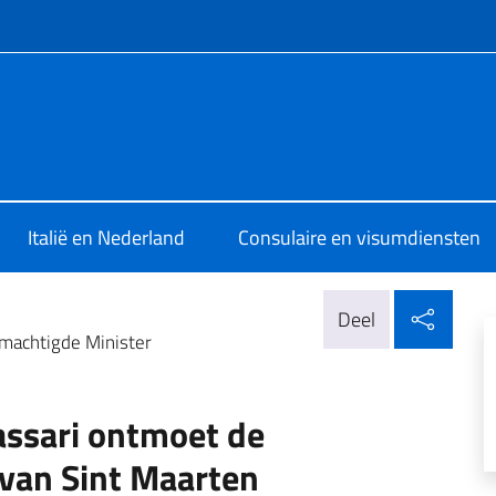
e menù
Aja
Italië en Nederland
Consulaire en visumdiensten
Delen
Deel
machtigde Minister
ssari ontmoet de
van Sint Maarten