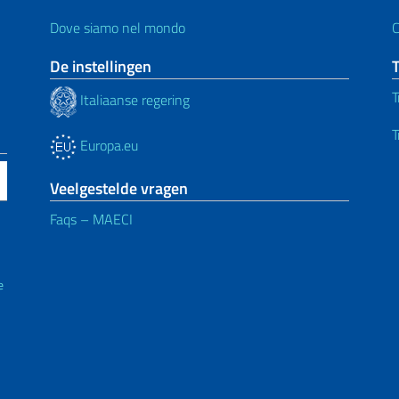
Dove siamo nel mondo
C
De instellingen
T
T
Italiaanse regering
T
Europa.eu
Veelgestelde vragen
Faqs – MAECI
e