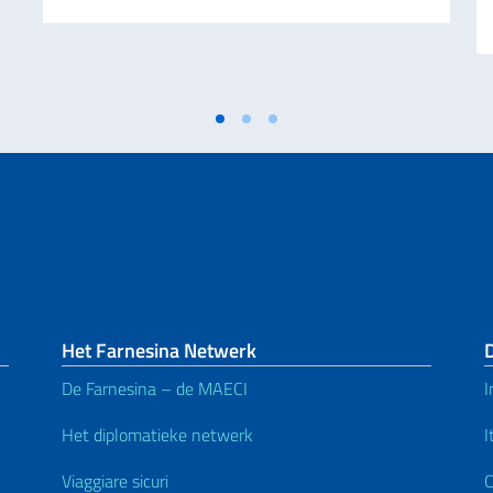
Het Farnesina Netwerk
De Farnesina – de MAECI
I
Het diplomatieke netwerk
I
Viaggiare sicuri
C