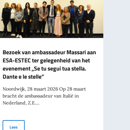
Bezoek van ambassadeur Massari aan
Rece
ESA-ESTEC ter gelegenheid van het
in De
evenement „Se tu segui tua stella.
Perfe
Dante e le stelle”
Poliz
Noordwijk, 28 maart 2026 Op 28 maart
Den H
bracht de ambassadeur van Italië in
van It
Nederland, Z.E....
Nederl
ng van de Italiaanse Prysmian-groep in Delft
Bezoek van ambassadeur Massari aan ESA-ESTEC ter gelegenheid v
Lees
Le