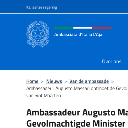
Overslaan naar inhoud
Italiaanse regering
Intestazione sito, social 
Ambasciata d'Italia L'Aja
Sito Ufficiale Ambasciata d'Italia L'
Over ons
Home
>
Nieuws
>
Van de ambassade
>
Ambassadeur Augusto Massari ontmoet de Gevol
van Sint Maarten
Ambassadeur Augusto Ma
Gevolmachtigde Minister 