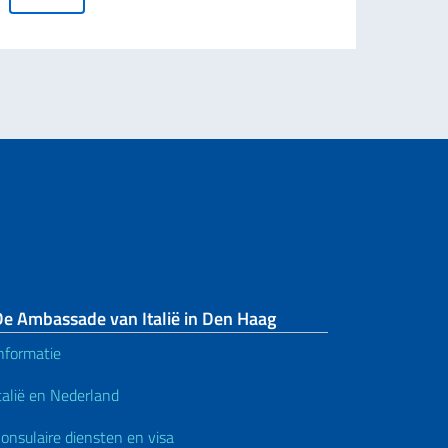
De Ambassade van Italië in Den Haag
nformatie
talië en Nederland
onsulaire diensten en visa