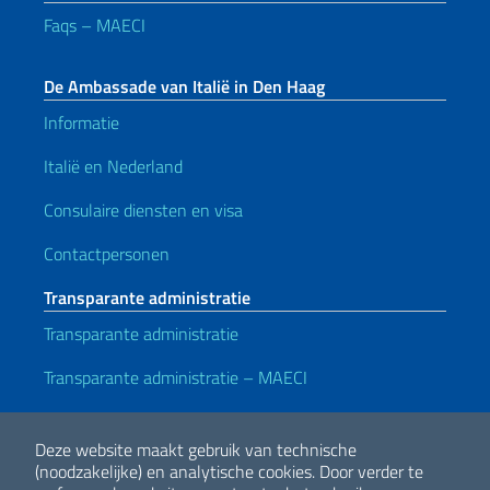
Faqs – MAECI
De Ambassade van Italië in Den Haag
Informatie
Italië en Nederland
Consulaire diensten en visa
Contactpersonen
Transparante administratie
Transparante administratie
Transparante administratie – MAECI
Handige koppelingen
Deze website maakt gebruik van technische
Note legali
Privacy e cookie policy
Dichiarazione di accessibilità
(noodzakelijke) en analytische cookies.
Door verder te