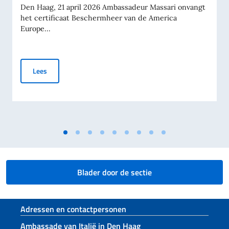
Den Haag, 21 april 2026 Ambassadeur Massari onvangt
het certificaat Beschermheer van de America
Europe...
Ambassadeur Massari ontvangt de AEFA-delegatie
Lees
Blader door de sectie
Voetregel sectie
Adressen en contactpersonen
Ambassade van Italië in Den Haag