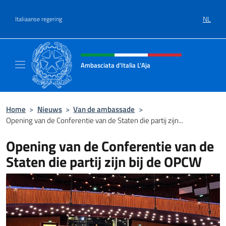
Overslaan naar inhoud
NL
Italiaanse regering
Intestazione sito, social e menù
Ambasciata d'Italia L'Aja
Sito Ufficiale Ambasciata d'Italia L'Aja
Home
>
Nieuws
>
Van de ambassade
>
Opening van de Conferentie van de Staten die partij zijn...
Opening van de Conferentie van de
Staten die partij zijn bij de OPCW