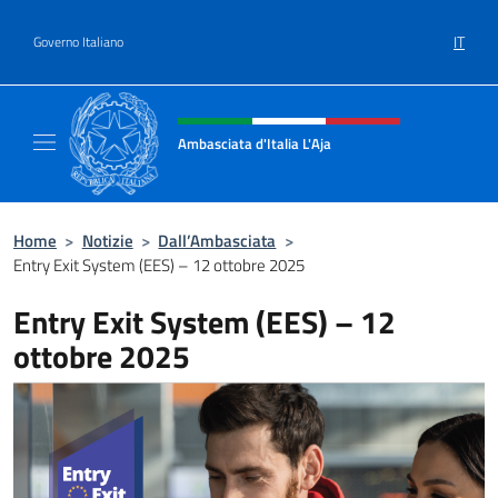
Salta al contenuto
IT
Governo Italiano
Intestazione sito, social e menù
Ambasciata d'Italia L'Aja
Sito Ufficiale Ambasciata d'Italia L'Aja
Home
>
Notizie
>
Dall’Ambasciata
>
Entry Exit System (EES) – 12 ottobre 2025
Entry Exit System (EES) – 12
ottobre 2025