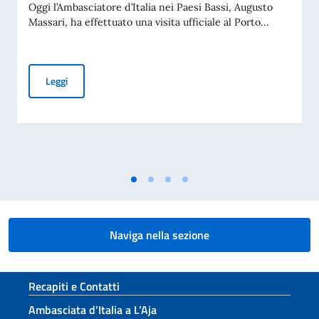
Oggi l’Ambasciatore d’Italia nei Paesi Bassi, Augusto
Massari, ha effettuato una visita ufficiale al Porto...
Visita ufficiale al Porto di Rotterdam
Leggi
Naviga nella sezione
Sezione footer
Recapiti e Contatti
Ambasciata d’Italia a L’Aja