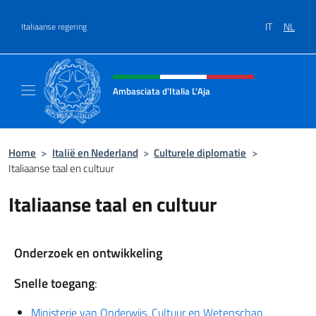
Overslaan naar inhoud
IT
NL
Italiaanse regering
Intestazione sito, social e menù
Ambasciata d'Italia L'Aja
Sito Ufficiale Ambasciata d'Italia L'Aja
Home
>
Italië en Nederland
>
Culturele diplomatie
>
Italiaanse taal en cultuur
Italiaanse taal en cultuur
Onderzoek en ontwikkeling
Snelle toegang
:
Ministerie van Onderwijs, Cultuur en Wetenschap