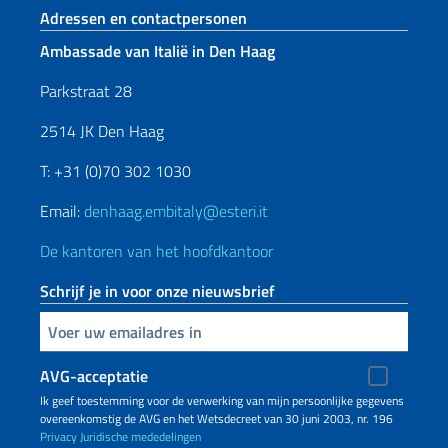
Voetregel sectie
Adressen en contactpersonen
Ambassade van Italië in Den Haag
Parkstraat 28
2514 JK Den Haag
T: +31 (0)70 302 1030
Email:
denhaag.embitaly@esteri.it
De kantoren van het hoofdkantoor
Schrijf je in voor onze nieuwsbrief
Voer uw e-mailadres in
AVG-acceptatie
Ik geef toestemming voor de verwerking van mijn persoonlijke gegevens
overeenkomstig de AVG en het Wetsdecreet van 30 juni 2003, nr. 196
Privacy
Juridische mededelingen