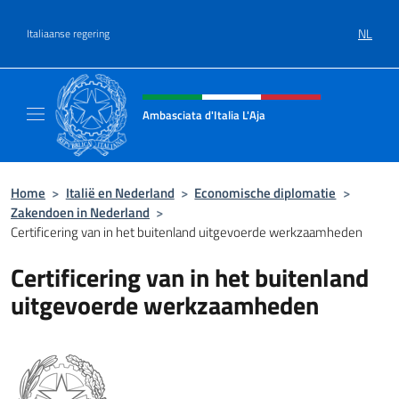
Overslaan naar inhoud
NL
Italiaanse regering
Intestazione sito, social e menù
Ambasciata d'Italia L'Aja
Sito Ufficiale Ambasciata d'Italia L'Aja
Home
>
Italië en Nederland
>
Economische diplomatie
>
Zakendoen in Nederland
>
Certificering van in het buitenland uitgevoerde werkzaamheden
Certificering van in het buitenland
uitgevoerde werkzaamheden