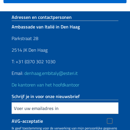
Voetregel sectie
Adressen en contactpersonen
Ambassade van Italië in Den Haag
Parkstraat 28
2514 JK Den Haag
T: +31 (0)70 302 1030
Email:
denhaag.embitaly@esteri.it
De kantoren van het hoofdkantoor
Schrijf je in voor onze nieuwsbrief
Voer uw e-mailadres in
AVG-acceptatie
Ik geef toestemming voor de verwerking van mijn persoonlijke gegevens