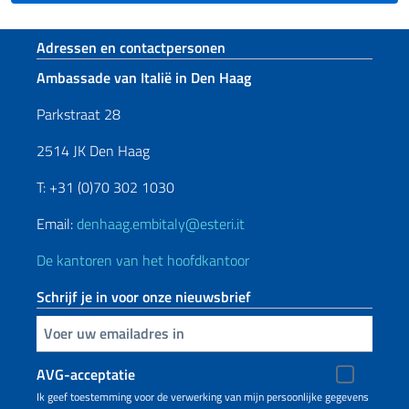
Voetregel sectie
Adressen en contactpersonen
Ambassade van Italië in Den Haag
Parkstraat 28
2514 JK Den Haag
T: +31 (0)70 302 1030
Email:
denhaag.embitaly@esteri.it
De kantoren van het hoofdkantoor
Schrijf je in voor onze nieuwsbrief
Voer uw e-mailadres in
AVG-acceptatie
Ik geef toestemming voor de verwerking van mijn persoonlijke gegevens