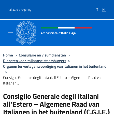
Overslaan naar inhoud
IT
NL
Italiaanse regering
Intestazione sito, social e menù
Ambasciata d'Italia L'Aja
Sito Ufficiale Ambasciata d'Italia L'Aja
Home
>
Consulaire en visumdiensten
>
Diensten voor Italiaanse staatsburgers
>
Organen ter vertegenwoordiging van Italianen in het buitenland
>
Consiglio Generale degli Italiani all’Estero – Algemene Raad van
Italianen...
Consiglio Generale degli Italiani
all’Estero – Algemene Raad van
Italianen in het buitenland (C.G.I.E.)