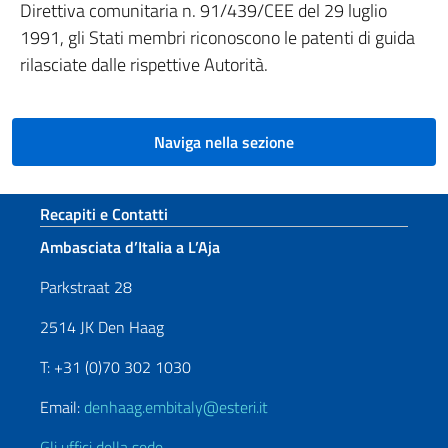
Direttiva comunitaria n. 91/439/CEE del 29 luglio
1991, gli Stati membri riconoscono le patenti di guida
rilasciate dalle rispettive Autorità.
Naviga nella sezione
Sezione footer
Recapiti e Contatti
Ambasciata d’Italia a L’Aja
Parkstraat 28
2514 JK Den Haag
T: +31 (0)70 302 1030
Email:
denhaag.embitaly@esteri.it
Gli uffici della sede