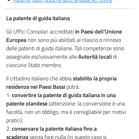
Patente, bollo, pratiche auto: le guide ACI online
La patente di guida italiana
Gli Uffici Consolari accreditati
in Paesi dell’Unione
Europea
non sono più abilitati al rilascio o rinnovo
delle patenti di guida italiane. Tali competenze sono
assegnate esclusivamente alle
Autorità locali
di
ciascuno Stato membro.
Il cittadino italiano che abbia
stabilito la propria
residenza nei Paesi Bassi
potrà:
1.
convertire la patente di guida italiana in una
patente olandese
(attenzione: la conversione è una
facoltà, non un obbligo, ma è consigliabile per motivi
pratici);
2.
conservare la patente italiana fino a
scadenza
senza fare nulla (in questo caso si