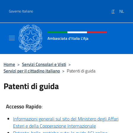
Salta al contenuto
IT
NL
Governo Italiano
Intestazione sito, social e menù
Ambasciata d'Italia L'Aja
Sito Ufficiale Ambasciata d'Italia L'Aja
Home
>
Servizi Consolari e Visti
>
Servizi per il cittadino italiano
>
Patenti di guida
Patenti di guida
Accesso Rapido
:
Informazioni generali sul sito del Ministero degli Affari
Esteri e della Cooperazione Internazionale