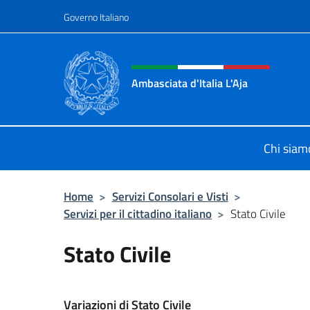
Salta al contenuto
Governo Italiano
Intestazione sito, social 
Ambasciata d'Italia L'Aja
Sito Ufficiale Ambasciata d'Italia L'
Chi siam
Home
>
Servizi Consolari e Visti
>
Servizi per il cittadino italiano
>
Stato Civile
Stato Civile
Variazioni di Stato Civile