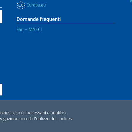
A
Europa.eu
Domande frequenti
Faq – MAECI
okies tecnici (necessari) e analitici.
ne di accessibilità
2026 Copyright Min
gazione accetti l'utilizzo dei cookies.
Internazionale