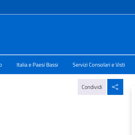
e menù
Aja
o
Italia e Paesi Bassi
Servizi Consolari e Visti
Condi
Condividi