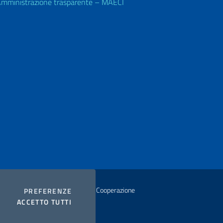
mministrazione trasparente – MAECI
istero degli Affari Esteri e della Cooperazione
COOKIES
PREFERENZE
I COOKIES
ACCETTO TUTTI