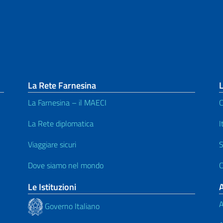
La Rete Farnesina
L
La Farnesina – il MAECI
C
La Rete diplomatica
I
Viaggiare sicuri
S
Dove siamo nel mondo
C
Le Istituzioni
A
Governo Italiano