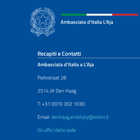
Ambasciata d'Italia L'Aja
Sezione footer
Recapiti e Contatti
Ambasciata d’Italia a L’Aja
Parkstraat 28
2514 JK Den Haag
T: +31 (0)70 302 1030
Email:
denhaag.embitaly@esteri.it
Gli uffici della sede